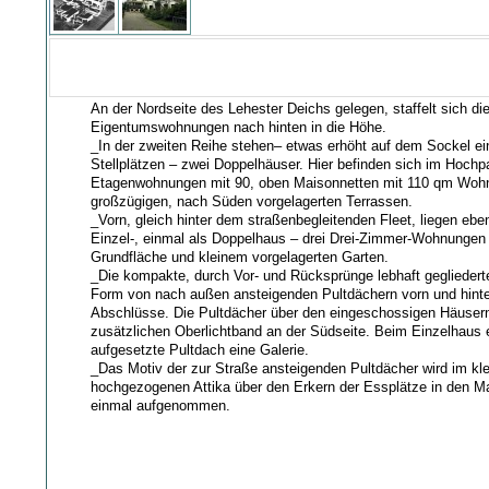
An der Nordseite des Lehester Deichs gelegen, staffelt sich die
Eigentumswohnungen nach hinten in die Höhe.
_In der zweiten Reihe stehen– etwas erhöht auf dem Sockel ein
Stellplätzen – zwei Doppelhäuser. Hier befinden sich im Hochpa
Etagenwohnungen mit 90, oben Maisonnetten mit 110 qm Wohnf
großzügigen, nach Süden vorgelagerten Terrassen.
_Vorn, gleich hinter dem straßenbegleitenden Fleet, liegen ebe
Einzel-, einmal als Doppelhaus – drei Drei-Zimmer-Wohnungen
Grundfläche und kleinem vorgelagerten Garten.
_Die kompakte, durch Vor- und Rücksprünge lebhaft gegliederte
Form von nach außen ansteigenden Pultdächern vorn und hint
Abschlüsse. Die Pultdächer über den eingeschossigen Häuser
zusätzlichen Oberlichtband an der Südseite. Beim Einzelhaus 
aufgesetzte Pultdach eine Galerie.
_Das Motiv der zur Straße ansteigenden Pultdächer wird im kle
hochgezogenen Attika über den Erkern der Essplätze in den M
einmal aufgenommen.