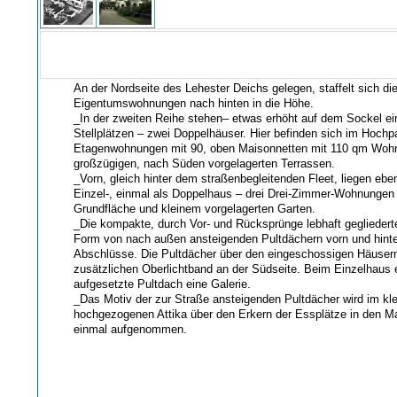
An der Nordseite des Lehester Deichs gelegen, staffelt sich die
Eigentumswohnungen nach hinten in die Höhe.
_In der zweiten Reihe stehen– etwas erhöht auf dem Sockel ein
Stellplätzen – zwei Doppelhäuser. Hier befinden sich im Hochpa
Etagenwohnungen mit 90, oben Maisonnetten mit 110 qm Wohnf
großzügigen, nach Süden vorgelagerten Terrassen.
_Vorn, gleich hinter dem straßenbegleitenden Fleet, liegen ebe
Einzel-, einmal als Doppelhaus – drei Drei-Zimmer-Wohnungen
Grundfläche und kleinem vorgelagerten Garten.
_Die kompakte, durch Vor- und Rücksprünge lebhaft gegliederte
Form von nach außen ansteigenden Pultdächern vorn und hint
Abschlüsse. Die Pultdächer über den eingeschossigen Häuser
zusätzlichen Oberlichtband an der Südseite. Beim Einzelhaus 
aufgesetzte Pultdach eine Galerie.
_Das Motiv der zur Straße ansteigenden Pultdächer wird im kle
hochgezogenen Attika über den Erkern der Essplätze in den M
einmal aufgenommen.