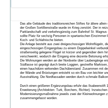
Das alte Gebäude des traditionsreichen Stiftes für ältere allei
der Großen Sortillienstraße wurde im Krieg zerstört. Der in reizv
Parklandschaft und verkehrsgünstig zum Bahnhof St. Magnus
sollte Platz für sechzig Personen in spartanischen Einzimme
Koch- und Schlafnische bieten.
Die Anlage besteht aus zwei dreigeschossigen Wohnflügeln, di
eingeschossigen Eingangsbau zu einem Doppelwinkel verbunde
straßenseitig gelegene Flügel ist kürzer und gegenüber dem hin
verschwenkt, wodurch der Eingang eine dezente Betonung erhä
Die Wohnungen werden an der Nordseite über Laubengänge ers
Südfasse ist geprägt durch breite Loggien, gestreifte Markise
einen hauchdünn wirkenden Dachüberstand. Zusammen mit de
der Wände und Brüstungen entsteht so ein Bau von leichter un
Ausstrahlung. Die Nordfassaden werden durch schmale Balkone
Durch einen größeren Ergänzungsbau erfuhr das Ilsabeenstift 
Erweiterung (Architekten: Turk, Borchers, Richter). Inzwischen
Modernisierungsmaßnahme jeweils zwei der Kleinwohnungen zu
zusammengefasst worden.