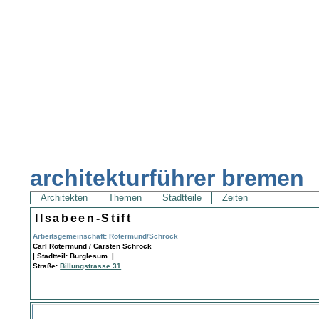
architekturführer bremen
Architekten
Themen
Stadtteile
Zeiten
Ilsabeen-Stift
Arbeitsgemeinschaft: Rotermund/Schröck
Carl Rotermund / Carsten Schröck
| Stadtteil: Burglesum |
Straße:
Billungstrasse 31