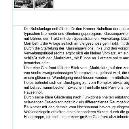
Die Schulanlage enthält die für den Bremer Schulbau der späte
typischen Elemente und Gliederungsprinzipien: Klassenpavillon
mit Bühne, den Trakt mit den Spezialräumen, Verwaltung, Büch
Man betritt die Anlage seitlich im viergeschossigen Trakt mit 
Durch die Staffelung der Klassenpavillons links und den vorspr
Verwaltungsflügel rechts ergibt sich ein kleiner Vorplatz. An ei
schließt sich der „Marktplatz„ mit Bühne an. Letztere sollte au
benutzbar sein.
Über eine Glasfront fällt der Blick vom „Marktplatz„ auf den zen
von sechs zweigeschossigen Viererpavillons gefasst wird, die
einem gläsernen Wandelgang erschlossen werden. Im nördlich
Hofes befindet sich ein Durchgang zur vom Komplex etwas abg
mit Lehrschwimmbecken. Zwischen Turnhalle und Pavillons lie
Pausenhof.
Durch seine klare Gliederung nach Funktionseinheiten entstan
schwierigen Dreiecksgrundstück ein differenziertes Raumgebil
Baukörper mit den damals vom Hochbauamt bevorzugt eingese
Verblendziegeln erhielten einen besonderen Akzent durch die
Haupttreppe, die sich hinter einer großen Glasfront abzeichnete