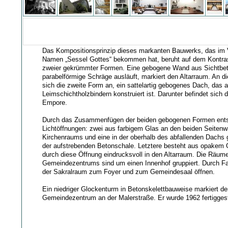
Das Kompositionsprinzip dieses markanten Bauwerks, das im
Namen „Sessel Gottes“ bekommen hat, beruht auf dem Kontra
zweier gekrümmter Formen. Eine gebogene Wand aus Sichtbeto
parabelförmige Schräge ausläuft, markiert den Altarraum. An d
sich die zweite Form an, ein sattelartig gebogenes Dach, das 
Leimschichtholzbindern konstruiert ist. Darunter befindet sich
Empore.
Durch das Zusammenfügen der beiden gebogenen Formen ents
Lichtöffnungen: zwei aus farbigem Glas an den beiden Seiten
Kirchenraums und eine in der oberhalb des abfallenden Dachs
der aufstrebenden Betonschale. Letztere besteht aus opakem Gl
durch diese Öffnung eindrucksvoll in den Altarraum. Die Räum
Gemeindezentrums sind um einen Innenhof gruppiert. Durch Fa
der Sakralraum zum Foyer und zum Gemeindesaal öffnen.
Ein niedriger Glockenturm in Betonskelettbauweise markiert 
Gemeindezentrum an der Malerstraße. Er wurde 1962 fertiggest