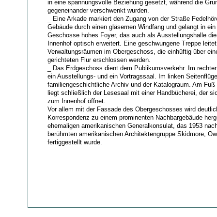
in eine spannungsvolle Beziehung gesetzt, während die Grund
gegeneinander verschwenkt wurden.
_ Eine Arkade markiert den Zugang von der Straße Fedelhöre
Gebäude durch einen gläsernen Windfang und gelangt in ein
Geschosse hohes Foyer, das auch als Ausstellungshalle die
Innenhof optisch erweitert. Eine geschwungene Treppe leitet
Verwaltungsräumen im Obergeschoss, die einhüftig über ei
gerichteten Flur erschlossen werden.
_ Das Erdgeschoss dient dem Publikumsverkehr. Im rechten 
ein Ausstellungs- und ein Vortragssaal. Im linken Seitenflüg
familiengeschichtliche Archiv und der Katalograum. Am Fu
liegt schließlich der Lesesaal mit einer Handbücherei, der si
zum Innenhof öffnet.
Vor allem mit der Fassade des Obergeschosses wird deutlic
Korrespondenz zu einem prominenten Nachbargebäude herge
ehemaligen amerikanischen Generalkonsulat, das 1953 nach
berühmten amerikanischen Architektengruppe Skidmore, Owi
fertiggestellt wurde.