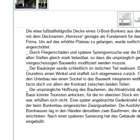
Die etwa fußballfeldgroße Decke eines U-Boot-Bunkers aus de
mit dem Decknamen „Hornisse“ genügte als Fundament für da
Firma. Um auf das erhöhte Plateau zu gelangen, wurde seitlic
angeschüttet.
_ Durch Fliegerschäden und spätere Sprengversuche war die D
allen Stellen gleich stark belastbar, so dass die ursprünglich 
viergeschossigen Bauwerks modifiziert werden musste.
_ Der Baukörper wurde schließlich im östlichen Teil realisiert. E
Grundriss einen Winkel und staffelt sich etagenweise zurück. 
den Unterbau wie einen Sockel in das Bauwerk integrieren wollt
facto doch vor allem der Kontrast zwischen beiden Teilen.
_ Die ursprüngliche Hoffnung des Bauherren, die Attraktivität
Baus könnte Touristen anlocken, für die im obersten Stock ein
war, erfüllten sich nicht. Eine später angebrachte Gedenktafel 
der beim Bunkerbau eingesetzten Zwangsarbeiten. Die Ausfüh
Bürohauses lag in den Händen derselben zwei Baufirmen, die 
errichteten. Nach einer späteren Sanierung hat das Gebäude d
eingebüßt.