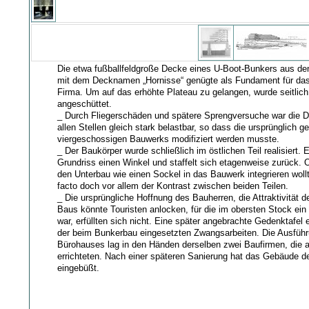
Die etwa fußballfeldgroße Decke eines U-Boot-Bunkers aus de
mit dem Decknamen „Hornisse“ genügte als Fundament für da
Firma. Um auf das erhöhte Plateau zu gelangen, wurde seitlic
angeschüttet.
_ Durch Fliegerschäden und spätere Sprengversuche war die D
allen Stellen gleich stark belastbar, so dass die ursprünglich 
viergeschossigen Bauwerks modifiziert werden musste.
_ Der Baukörper wurde schließlich im östlichen Teil realisiert. E
Grundriss einen Winkel und staffelt sich etagenweise zurück. 
den Unterbau wie einen Sockel in das Bauwerk integrieren wollt
facto doch vor allem der Kontrast zwischen beiden Teilen.
_ Die ursprüngliche Hoffnung des Bauherren, die Attraktivität
Baus könnte Touristen anlocken, für die im obersten Stock ein
war, erfüllten sich nicht. Eine später angebrachte Gedenktafel 
der beim Bunkerbau eingesetzten Zwangsarbeiten. Die Ausfüh
Bürohauses lag in den Händen derselben zwei Baufirmen, die 
errichteten. Nach einer späteren Sanierung hat das Gebäude d
eingebüßt.