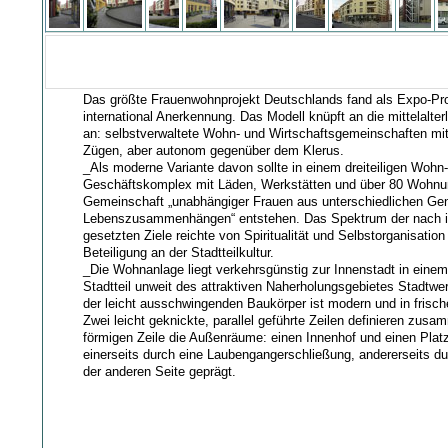
Das größte Frauenwohnprojekt Deutschlands fand als Expo-Pr
international Anerkennung. Das Modell knüpft an die mittelalte
an: selbstverwaltete Wohn- und Wirtschaftsgemeinschaften mit
Zügen, aber autonom gegenüber dem Klerus.
_Als moderne Variante davon sollte in einem dreiteiligen Wohn
Geschäftskomplex mit Läden, Werkstätten und über 80 Wohnu
Gemeinschaft „unabhängiger Frauen aus unterschiedlichen Ge
Lebenszusammenhängen“ entstehen. Das Spektrum der nach 
gesetzten Ziele reichte von Spiritualität und Selbstorganisation
Beteiligung an der Stadtteilkultur.
_Die Wohnanlage liegt verkehrsgünstig zur Innenstadt in eine
Stadtteil unweit des attraktiven Naherholungsgebietes Stadtwer
der leicht ausschwingenden Baukörper ist modern und in frisch
Zwei leicht geknickte, parallel geführte Zeilen definieren zusa
förmigen Zeile die Außenräume: einen Innenhof und einen Platz
einerseits durch eine Laubengangerschließung, andererseits 
der anderen Seite geprägt.