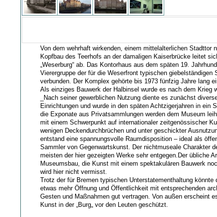
Von dem wehrhaft wirkenden, einem mittelalterlichen Stadtto
Kopfbau des Teerhofs an der damaligen Kaiserbrücke leitet si
„Weserburg“ ab. Das Kontorhaus aus dem späten 19. Jahrhunde
Vierergruppe der für die Weserfront typischen giebelständigen
verbunden. Der Komplex gehörte bis 1973 fünfzig Jahre lang ei
Als einziges Bauwerk der Halbinsel wurde es nach dem Krieg w
_Nach seiner gewerblichen Nutzung diente es zunächst diverse
Einrichtungen und wurde in den späten Achtzigerjahren in ei
die Exponate aus Privatsammlungen werden dem Museum leih
mit einem Schwerpunkt auf internationaler zeitgenössischer K
wenigen Deckendurchbrüchen und unter geschickter Ausnutz
entstand eine spannungsvolle Raumdisposition – ideal als öffen
Sammler von Gegenwartskunst. Der nichtmuseale Charakter 
meisten der hier gezeigten Werke sehr entgegen.Der übliche Ar
Museumsbau, die Kunst mit einem spektakulären Bauwerk noc
wird hier nicht vermisst.
Trotz der für Bremen typischen Unterstatementhaltung könnt
etwas mehr Öffnung und Öffentlichkeit mit entsprechenden arc
Gesten und Maßnahmen gut vertragen. Von außen erscheint es
Kunst in der „Burg„ vor den Leuten geschützt.