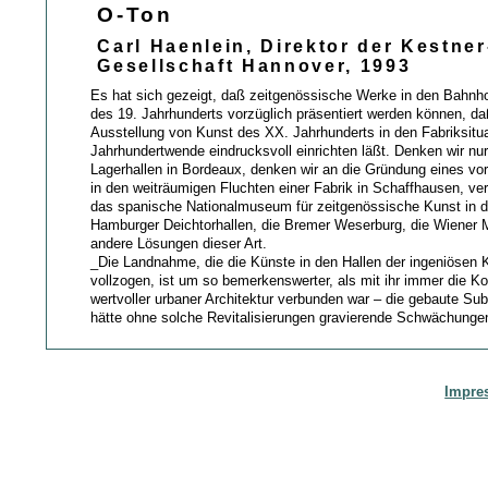
O-Ton
Carl Haenlein, Direktor der Kestner
Gesellschaft Hannover, 1993
Es hat sich gezeigt, daß zeitgenössische Werke in den Bahnho
des 19. Jahrhunderts vorzüglich präsentiert werden können, da
Ausstellung von Kunst des XX. Jahrhunderts in den Fabriksitu
Jahrhundertwende eindrucksvoll einrichten läßt. Denken wir nur
Lagerhallen in Bordeaux, denken wir an die Gründung eines vo
in den weiträumigen Fluchten einer Fabrik in Schaffhausen, ve
das spanische Nationalmuseum für zeitgenössische Kunst in de
Hamburger Deichtorhallen, die Bremer Weserburg, die Wiener 
andere Lösungen dieser Art.
_Die Landnahme, die die Künste in den Hallen der ingeniösen 
vollzogen, ist um so bemerkenswerter, als mit ihr immer die K
wertvoller urbaner Architektur verbunden war – die gebaute Su
hätte ohne solche Revitalisierungen gravierende Schwächungen 
Impre