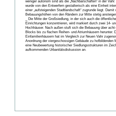
weniger autonom sind als die „Nachbarschaften“ in der Vahr.
wurde von den Entwerfern gestalterisch als eine Einheit interp
einer „aufsteigenden Stadtlandschaft“ zugrunde liegt. Damit
Bebauungshöhen von den Rändern zur Mitte stetig ansteigen
_ Die Mitte der Großsiedlung, in der sich auch die öffentlic
Einrichtungen konzentrieren, wird markiert durch zwei 14- u
Hochhäuser. Nach außen stuft sich die Bebauung über acht-
Blocks bis zu flachen Reihen- und Atriumhäusern herunter. D
Einfamilienhäusern hat im Vergleich zur Neuen Vahr zugeno
Anordnung der viergeschossigen Gebäude zu hofbildenden M
eine Neubewertung historischer Siedlungsstrukturen im Zeic
aufkommenden Urbanitätsdiskussion an.