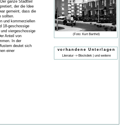
 Der ganze Stadtteil
retiert, der die Idee
 war gemeint, dass die
 sollten.
hen und kommerziellen
nd 18-geschossige
 und viergeschossige
(Foto: Kurt Barthel)
er Anteil von
mmen. In der
ustern deutet sich
vorhandene Unterlagen
hen einer
Literatur -> Blockdiek | und weitere