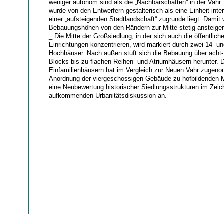
weniger autonom sind als die „Nachbarschaften“ in der Vahr.
wurde von den Entwerfern gestalterisch als eine Einheit interp
einer „aufsteigenden Stadtlandschaft“ zugrunde liegt. Damit
Bebauungshöhen von den Rändern zur Mitte stetig ansteigen
_ Die Mitte der Großsiedlung, in der sich auch die öffentlic
Einrichtungen konzentrieren, wird markiert durch zwei 14- u
Hochhäuser. Nach außen stuft sich die Bebauung über acht-
Blocks bis zu flachen Reihen- und Atriumhäusern herunter. D
Einfamilienhäusern hat im Vergleich zur Neuen Vahr zugeno
Anordnung der viergeschossigen Gebäude zu hofbildenden M
eine Neubewertung historischer Siedlungsstrukturen im Zeic
aufkommenden Urbanitätsdiskussion an.