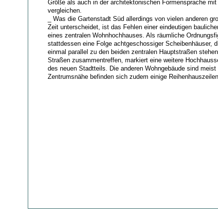
Größe als auch in der architektonischen Formensprache mit 
vergleichen.
_ Was die Gartenstadt Süd allerdings von vielen anderen gr
Zeit unterscheidet, ist das Fehlen einer eindeutigen baulic
eines zentralen Wohnhochhauses. Als räumliche Ordnungsfig
stattdessen eine Folge achtgeschossiger Scheibenhäuser, d
einmal parallel zu den beiden zentralen Hauptstraßen stehe
Straßen zusammentreffen, markiert eine weitere Hochhaus
des neuen Stadtteils. Die anderen Wohngebäude sind meist 
Zentrumsnähe befinden sich zudem einige Reihenhauszeilen