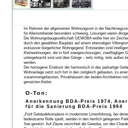
Im Rahmen der allgemeinen Wohnungsnot in der Nachkriegszeit
für Alleinstehende besonders schwierig, Lösungen waren dring
Die Wohnungsbaugesellschaft GEWOBA wollte hier ein Zeiche
durch den gewählten Bauplatz auf einem ehemaligen Villengrun
exklusiver bürgerlicher Wohngegend. Entstanden sind intellige
Kleinwohnungen, die in fünf zweigeschossigen, zweiflügligen
untergebracht sind und über Gänge – teils mittig, teils außen l
werden.
Der homogene Eindruck der harmonisch in das parkartige Gel
Wohnanlage setzt sich fort in den zeitgleich gebauten, zu ein
zusammengefassten, Privathäusern der beiden Architekten m
genutzten Atelier.
O-Ton:
Anerkennung BDA-Preis 1974, Ane
für die Sanierung BDA-Preis 1994
„Fünf Gebäudekomplexe in modernster Linienführung, bei dene
bedeutsame Rolle spielt, werden in den herrlich gelegenen Par
See gesetzt. Auf Zäune verzichtet die Gewoba, um den Charak