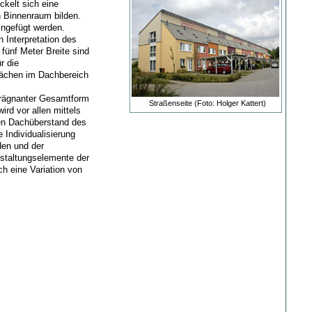
ckelt sich eine
n Binnenraum bilden.
ingefügt werden.
 Interpretation des
fünf Meter Breite sind
r die
lächen im Dachbereich
prägnanter Gesamtform
Straßenseite (Foto: Holger Kattert)
ird vor allen mittels
 den Dachüberstand des
 Individualisierung
den und der
estaltungselemente der
ch eine Variation von