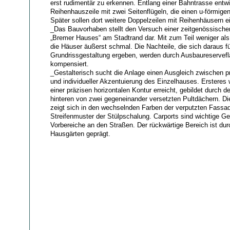
erst rudimentär zu erkennen. Entlang einer Bahntrasse entwi
Reihenhauszeile mit zwei Seitenflügeln, die einen u-förmige
Später sollen dort weitere Doppelzeilen mit Reihenhäusern e
_Das Bauvorhaben stellt den Versuch einer zeitgenössischen
„Bremer Hauses“ am Stadtrand dar. Mit zum Teil weniger als 
die Häuser äußerst schmal. Die Nachteile, die sich daraus fü
Grundrissgestaltung ergeben, werden durch Ausbaureservef
kompensiert.
_Gestalterisch sucht die Anlage einen Ausgleich zwischen 
und individueller Akzentuierung des Einzelhauses. Ersteres w
einer präzisen horizontalen Kontur erreicht, gebildet durch
hinteren von zwei gegeneinander versetzten Pultdächern. Die
zeigt sich in den wechselnden Farben der verputzten Fassa
Streifenmuster der Stülpschalung. Carports sind wichtige G
Vorbereiche an den Straßen. Der rückwärtige Bereich ist dur
Hausgärten geprägt.